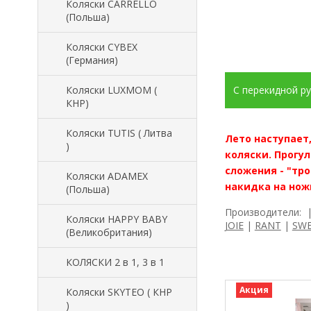
Коляски CARRELLO
(Польша)
Коляски CYBEX
(Германия)
Коляски LUXMOM (
С перекидной р
КНР)
Коляски TUTIS ( Литва
Лето наступает
)
коляски. Прогу
сложения - "тро
Коляски ADAMEX
накидка на нож
(Польша)
Производители:
Коляски HAPPY BABY
JOIE
|
RANT
|
SWE
(Великобритания)
КОЛЯСКИ 2 в 1, 3 в 1
Акция
Коляски SKYTEO ( КНР
)