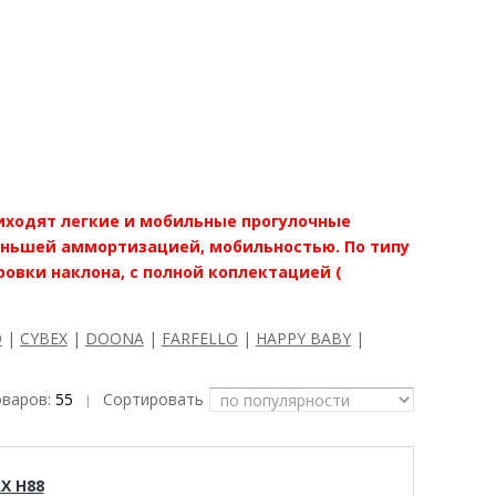
риходят легкие и мобильные прогулочные
еньшей аммортизацией, мобильностью. По типу
ровки наклона, с полной коплектацией (
O
|
CYBEX
|
DOONA
|
FARFELLO
|
HAPPY BABY
|
оваров:
55
Сортировать
|
X H88