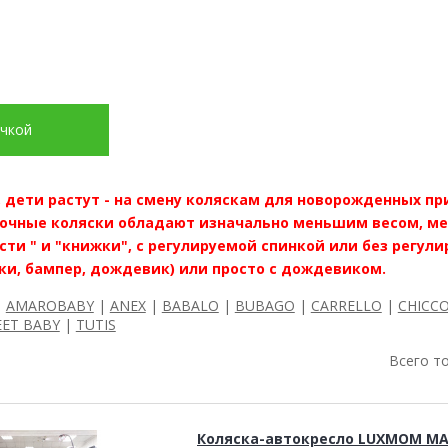
учкой
, дети растут - на смену коляскам для новорожденных п
лочные коляски обладают изначально меньшим весом, м
сти " и "книжки", с регулируемой спинкой или без регули
ки, бампер, дождевик) или просто с дождевиком.
|
AMAROBABY
|
ANEX
|
BABALO
|
BUBAGO
|
CARRELLO
|
CHICC
ET BABY
|
TUTIS
Всего т
Коляска-автокресло LUXMOM MA