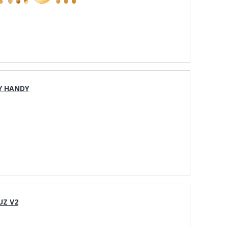
Y HANDY
UZ V2