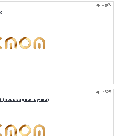
арт.: g30
а
арт.: 525
5 (перекидная ручка)