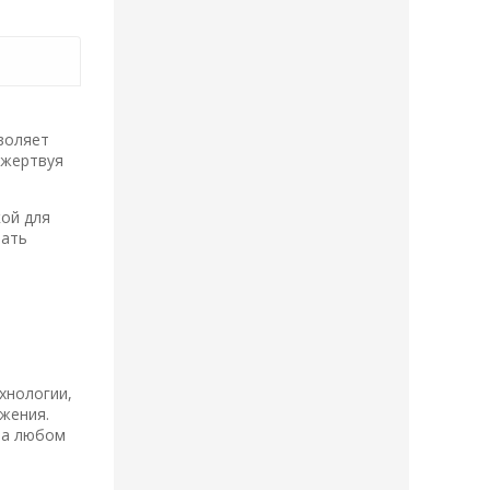
зволяет
 жертвуя
ой для
вать
хнологии,
жения.
на любом