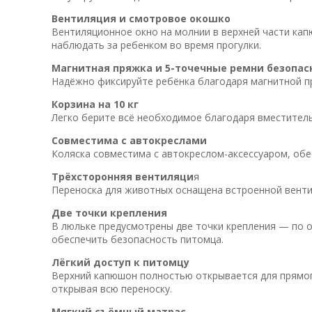
Вентиляция и смотровое окошко
Вентиляционное окно на молнии в верхней части кап
наблюдать за ребенком во время прогулки.
Магнитная пряжка и 5-точечные ремни безопас
Надёжно фиксируйте ребёнка благодаря магнитной п
Корзина на 10 кг
Легко берите всё необходимое благодаря вместитель
Совместима с автокреслами
Коляска совместима с автокреслом-аксессуаром, обес
Трёхсторонняя вентиляци
я
Переноска для животных оснащена встроенной вентил
Две точки крепления
В люльке предусмотрены две точки крепления — по 
обеспечить безопасность питомца.
Лёгкий доступ к питомцу
Верхний капюшон полностью открывается для прямог
открывая всю переноску.
Мягкий съёмный матрас