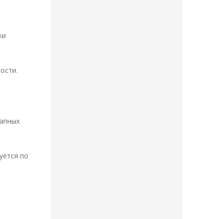
ки
ости.
запных
уется по