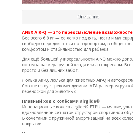
Описание
ANEX AIR-Q — это переосмысление возможност
Вес всего 6,8 кг — её легко поднять, нести и маневр
свободно передвигаться по аэропортам, в обществен
комфортом и стабильностью для ребёнка.
Для ещё большей универсальности Air-Q можно допо
питомца размера ручной клади или автокреслом. Вс
просто и без лишних забот.
Люлька Air-Q, люлька для животных Air-Q и автокрес
Соответствует рекомендуемым IATA размерам ручной 
переноской для животных.
Плавный ход с колёсами airglide®
Инновационные колёса airglide® ETPU — мягкие, ульт
вдохновлённой сетчатой структурой спортивной обув
В сочетании с пружинной амортизацией на всех колё
покрытии.