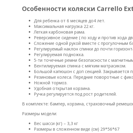
Особенности коляски Carrello Ex
Для ребенка от 6 месяцев до4 лет.
Максимальная нагрузка 22 кг.
Легкая карбоновая рама.
Реверсивное сидение ( по ходу и против хода д
Сложение одной рукой вместе с прогулочным б
Регулируемый наклон спинки до почти горизон
Регулируемая подножка.
5-ти точечные ремни безопасности с магнитны
Вентилируемая спинка с мягким матрасиком.
Большой капюшон с доп секцией. Закрывается п
Резиновые колеса. Передние поворотные с фик
Ножной тормоз.
Удобная открытая корзина.
Ручка регулируется под рост родителей.
В комплекте: бампер, корзина, страховочный ремешо
Размеры модели:
Вес шасси (кг) – 3,3 кг
Размеры в сложенном виде (см) 29*56*67