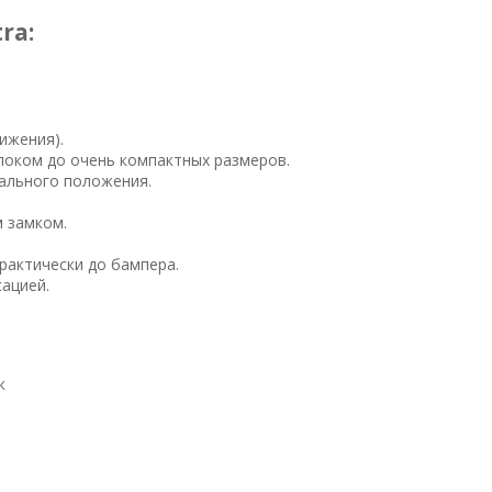
tra:
вижения).
локом до очень компактных размеров.
тального положения.
м замком.
рактически до бампера.
сацией.
к