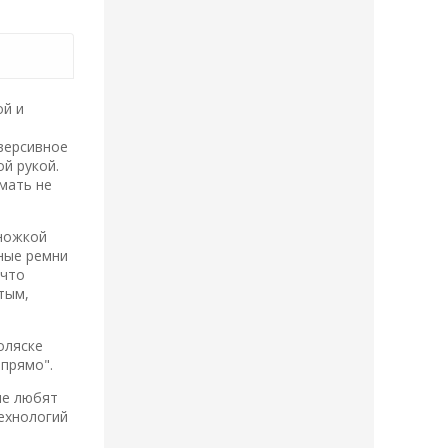
ой и
версивное
ой рукой.
мать не
дножкой
чные ремни
 что
тым,
оляске
 прямо".
ые любят
технологий