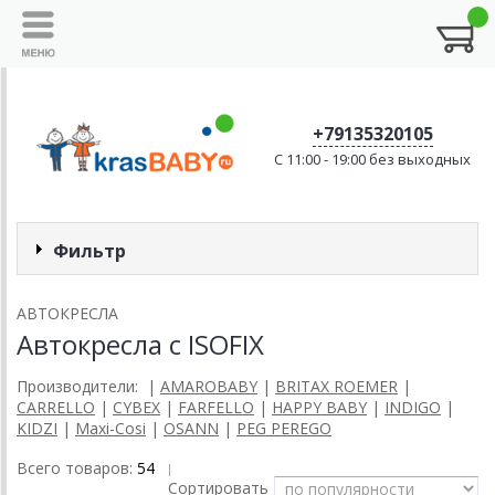
+79135320105
C 11:00 - 19:00 без выходных
Фильтр
АВТОКРЕСЛА
Автокресла с ISOFIX
Производители:
|
AMAROBABY
|
BRITAX ROEMER
|
CARRELLO
|
CYBEX
|
FARFELLO
|
HAPPY BABY
|
INDIGO
|
KIDZI
|
Maxi-Cosi
|
OSANN
|
PEG PEREGO
Всего товаров:
54
|
Сортировать