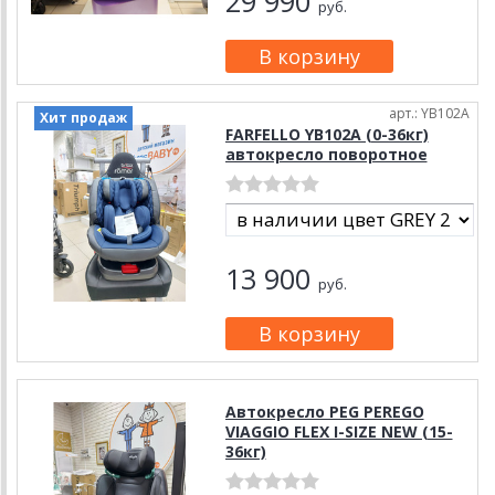
29 990
руб.
арт.: YB102A
Хит продаж
FARFELLO YB102A (0-36кг)
автокресло поворотное
13 900
руб.
Автокресло PEG PEREGO
VIAGGIO FLEX I-SIZE NEW (15-
36кг)