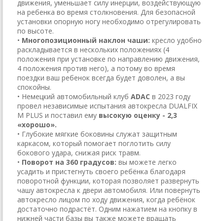
движения, уменьшает силу инерции, воздействующую
на ребенка во время столкновения. Для безопасной
установки опорную ногу необходимо отрегулировать
по высоте.
•
Многопозиционный наклон чаши:
кресло удобно
раскладывается в нескольких положениях (4
положения при установке по направлению движения,
4 положения против него), а потому во время
поездки ваш ребенок всегда будет доволен, а вы
спокойны.
• Немецкий автомобильный клуб
ADAC
в 2023 году
провел независимые испытания автокресла DUALFIX
M PLUS и поставил ему
высокую оценку - 2,3
«хорошо».
• Глубокие мягкие боковины служат защитным
каркасом, который помогает поглотить силу
бокового удара, снижая риск травм.
•
Поворот на 360 градусов:
вы можете легко
усадить и пристегнуть своего ребёнка благодаря
поворотной функции, которая позволяет развернуть
чашу автокресла к двери автомобиля. Или повернуть
автокресло лицом по ходу движения, когда ребёнок
достаточно подрастёт. Одним нажатием на кнопку в
нижней части базы вы также можете вращать