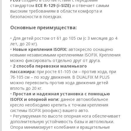
стандартом
ECE R-129 (i-SIZE)
и отвечает самым
высоким требованиям в области комфорта и
безопасности в поездках.
Основные преимущества:
• Для детей ростом от 61 до 105 см (с 3 месяцев до 4
лет, до 20 кг).
•
Новые крепления ISOFIX:
автокресло оснащено
новыми независимыми креплениями ISOFIX. Крепления
можно фиксировать отдельно друг от друга.
•
2 способа перевозки маленького
пассажира:
при росте 61-105 см – против хода, при
76-105 см – по ходу движения. В DUALFIX M PLUS
можно перевозить против хода движения детей
вплоть до 20 кг.
•
Простая и надежная установка с помощью
ISOFIX и опорной ноги:
данное автомобильное
кресло необходимо крепить к точкам крепления
системы ISOFIX (изофикс) вашего авто.
• Регулируемая по высоте опорная нога обеспечивает
дополнительную устойчивость базы и автолюльки.
Опора минимизирует колебания и вращательные