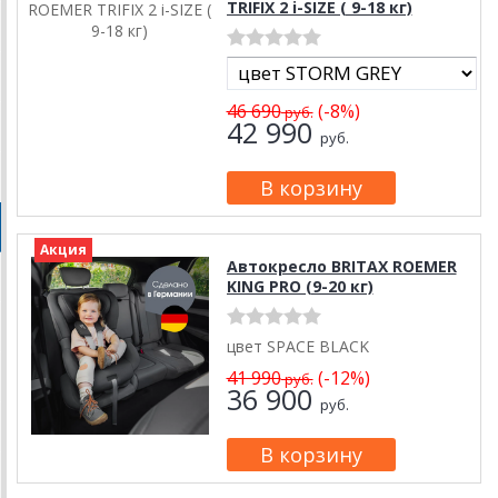
TRIFIX 2 i-SIZE ( 9-18 кг)
46 690
(-8%)
руб.
42 990
руб.
Акция
Автокресло BRITAX ROEMER
KING PRO (9-20 кг)
цвет SPACE BLACK
41 990
(-12%)
руб.
36 900
руб.