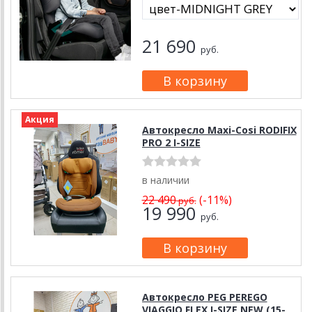
21 690
руб.
Акция
Автокресло Maxi-Cosi RODIFIX
PRO 2 I-SIZE
в наличии
22 490
(-11%)
руб.
19 990
руб.
Автокресло PEG PEREGO
VIAGGIO FLEX I-SIZE NEW (15-