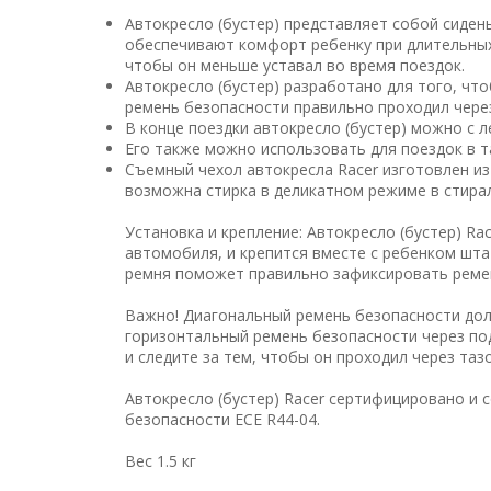
Автокресло (бустер) представляет собой сиде
обеспечивают комфорт ребенку при длительных
чтобы он меньше уставал во время поездок.
Автокресло (бустер) разработано для того, ч
ремень безопасности правильно проходил через
В конце поездки автокресло (бустер) можно с 
Его также можно использовать для поездок в т
Съемный чехол автокресла Racer изготовлен из 
возможна стирка в деликатном режиме в стира
Установка и крепление: Автокресло (бустер) R
автомобиля, и крепится вместе с ребенком ш
ремня поможет правильно зафиксировать ремен
Важно! Диагональный ремень безопасности долж
горизонтальный ремень безопасности через под
и следите за тем, чтобы он проходил через таз
Автокресло (бустер) Racer сертифицировано и 
безопасности ECE R44-04.
Вес 1.5 кг