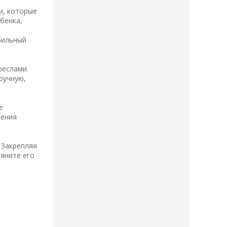
и, которые
бенка,
бильный
реслами.
ручную,
е
жения
 Закрепляя
яните его