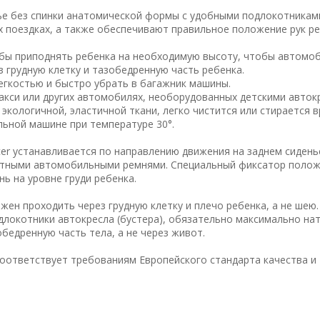
нье без спинки анатомической формы с удобными подлокотникам
 поездках, а также обеспечивают правильное положение рук ре
тобы приподнять ребенка на необходимую высоту, чтобы автомо
 грудную клетку и тазобедренную часть ребенка.
легкостью и быстро убрать в багажник машины.
акси или других автомобилях, необорудованных детскими авток
экологичной, эластичной ткани, легко чистится или стирается в
льной машине при температуре 30°.
acer устанавливается по направлению движения на заднем сидень
татными автомобильными ремнями. Специальный фиксатор поло
ь на уровне груди ребенка.
ен проходить через грудную клетку и плечо ребенка, а не шею.
локотники автокресла (бустера), обязательно максимально нат
обедренную часть тела, а не через живот.
соответствует требованиям Европейского стандарта качества и