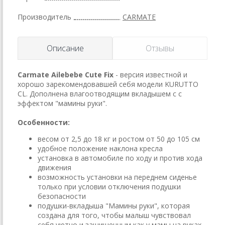
Производитель
CARMATE
Описание
Отзывы
Carmate Ailebebe Cute Fix
- версия известной и
хорошо зарекомендовавшей себя модели KURUTTO
CL. Дополнена влагоотводящим вкладышем с с
эффектом "мамины руки".
Особенности:
весом от 2,5 до 18 кг и ростом от 50 до 105 см
удобное положение наклона кресла
установка в автомобиле по ходу и против хода
движения
возможность установки на переднем сиденье
только при условии отключения подушки
безопасности
подушки-вкладыша "Мамины руки", которая
создана для того, чтобы малыш чувствовал
себя уютно и защищенным как у мамы на руках,