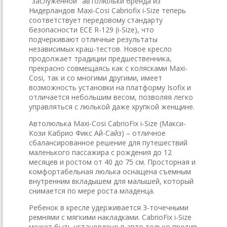
"заслуженной" автолюльки бренда из
Нидерландов Maxi-Cosi Cabriofix i-Size теперь
соответствует передовому стандарту
безопасности ECE R-129 (i-Size), что
подчеркивают отличные результаты
независимых краш-тестов. Новое кресло
продолжает традиции предшественника,
прекрасно совмещаясь как с колясками Maxi-
Cosi, так и со многими другими, имеет
возможность установки на платформу Isofix и
отличается небольшим весом, позволяя легко
управляться с люлькой даже хрупкой женщине.
Автолюлька Maxi-Cosi CabrioFix i-Size (Макси-
Кози Кабрио Фикс Ай-Сайз) – отличное
сбалансированное решение для путешествий
маленького пассажира с рождения до 12
месяцев и ростом от 40 до 75 см. Просторная и
комфортабельная люлька оснащена съемным
внутренним вкладышем для малышей, который
снимается по мере роста младенца.
Ребенок в кресле удерживается 3-точечными
ремнями с мягкими накладками. CabrioFix i-Size
может быть установлено в авто только против