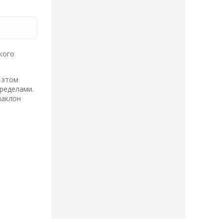
кого
 этом
пределами.
наклон