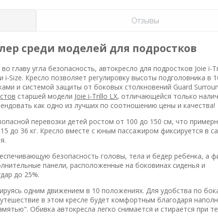
Отзывы
селлер среди моделей для подростков
о главу угла безопасность, автокресло для подростков Joie i-Tri
i-Size. Кресло позволяет регулировку высоты подголовника в 1
ми и системой защиты от боковых столкновений Guard Surround
естов
старшей модели
Joie i-Trillo LX
, отличающейся только нали
мендовать как одно из лучших по соотношению цены и качества!
безопасной перевозки детей ростом от 100 до 150 см, что пример
т 15 до 36 кг. Кресло вместе с юным пассажиром фиксируется в с
я.
еспечивающую безопасность головы, тела и бедер ребенка, а 
олнительные панели, расположенные на боковинах сиденья и
дар до 25%.
иксируясь одним движением в 10 положениях. Для удобства по бок
путешествие в этом кресле будет комфортным благодаря напол
амятью". Обивка автокресла легко снимается и стирается при т