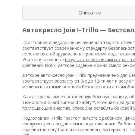
Описание
Автокресло Joie I-Trillo — Бест
Просторное и недорогое решение для тех, кто ставит в
соответствует современному стандарту безопасности 
положениях, оборудовано встроенными подстаканника
Учитывая отличные
результаты независимых краш-т
креплений Isofix, детское сиденье можно смело реко
Детское автокресло Joie i-Trillo предназначено для 
соответствует возрасту от 3-х до 12-ти лет и весу о
машины штатными ремнями безопасности автомобил
Каркас кресла имеет встроенную боковую защиту, об
технология Guard Surround Safety™, включающая доп
поглощающие энергию, способна ослабить боковой у
Подголовник i-Trillo "растет" вместе с ребенком, ф
предусмотрены выдвигаемые подстаканники. Любое 
сидения memory foam из вспененного материала с "п