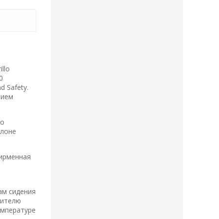
llo
0
 Safety.
чием
но
алоне
фирменная
ам сидения
нителю
емпературе