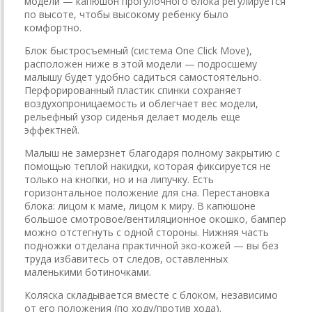
модели — капюшон прогулочного блока регулируется
по высоте, чтобы высокому ребенку было
комфортно.
Блок быстросъемный (система One Click Move),
расположен ниже в этой модели — подросшему
малышу будет удобно садиться самостоятельно.
Перфорированный пластик спинки сохраняет
воздухопроницаемость и облегчает вес модели,
рельефный узор сиденья делает модель еще
эффектней.
Малыш не замерзнет благодаря полному закрытию с
помощью теплой накидки, которая фиксируется не
только на кнопки, но и на липучку. Есть
горизонтальное положение для сна. Перестановка
блока: лицом к маме, лицом к миру. В капюшоне
большое смотровое/вентиляционное окошко, бампер
можно отстегнуть с одной стороны. Нижняя часть
подножки отделана практичной эко-кожей — вы без
труда избавитесь от следов, оставленных
маленькими ботиночками.
Коляска складывается вместе с блоком, независимо
от его положения (по ходу/против хода).