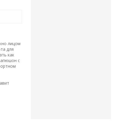
ожно лицом
фта для
ать как
капюшон с
портном
тавит