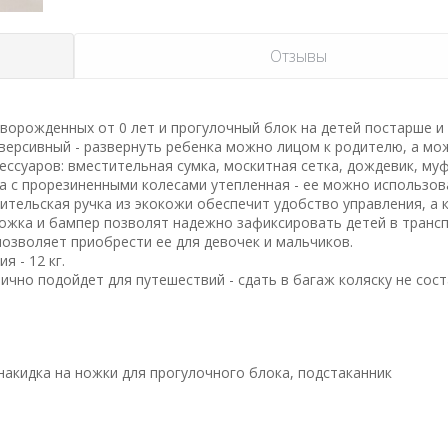
Отзывы
новорожденных от 0 лет и прогулочный блок на детей постарше и
реверсивный - развернуть ребенка можно лицом к родителю, а м
ессуаров: вместительная сумка, москитная сетка, дождевик, му
ска с прорезиненными колесами утепленная - ее можно использов
ительская ручка из экокожи обеспечит удобство управления, а 
ножка и бампер позволят надежно зафиксировать детей в транс
позволяет приобрести ее для девочек и мальчиков.
я - 12 кг.
ично подойдет для путешествий - сдать в багаж коляску не сос
 накидка на ножки для прогулочного блока, подстаканник