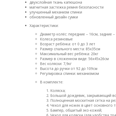
двухслойная ткань капюшона
магнитная застежка ремня безопасности
улучшенный механизм спинки
обновленный дизайн сумки
Характеристики:
Диаметр колёс: передние – 16см, задние –
Колеса резиновые
Возраст ребёнка: от 0 до 3 лет
Размер спального места: 85х35см
Максимальный вес ребёнка: 20кг
Размер в сложенном виде: 56х45х26см
Вес коляски: 7,9кг
Высота до ручки от 92 до 109см
Регулировка спинки: механизмом
В комплекте:
Коляска;
Большой дождевик, закрывающий вс
Полноценная москитная сетка на ре
Чехол для ножек в цвет основного т
Бампер, обшитый эко-кожей;
Чехол для коляски (для удобства тр