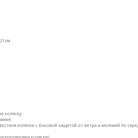
 21см
ю коляску;
зинке;
екстиля коляски с боковой защитой от ветра и молнией по сере
анспортировки коляски);