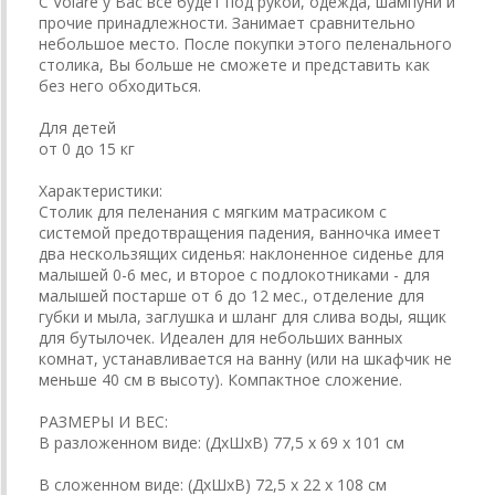
С Volare у Вас все будет под рукой, одежда, шампуни и
прочие принадлежности. Занимает сравнительно
небольшое место. После покупки этого пеленального
столика, Вы больше не сможете и представить как
без него обходиться.
Для детей
от 0 до 15 кг
Характеристики:
Столик для пеленания с мягким матрасиком с
системой предотвращения падения, ванночка имеет
два нескользящих сиденья: наклоненное сиденье для
малышей 0-6 мес, и второе с подлокотниками - для
малышей постарше от 6 до 12 мес., отделение для
губки и мыла, заглушка и шланг для слива воды, ящик
для бутылочек. Идеален для небольших ванных
комнат, устанавливается на ванну (или на шкафчик не
меньше 40 см в высоту). Компактное сложение.
РАЗМЕРЫ И ВЕС:
В разложенном виде: (ДхШхВ) 77,5 х 69 х 101 см
В сложенном виде: (ДхШхВ) 72,5 х 22 х 108 см