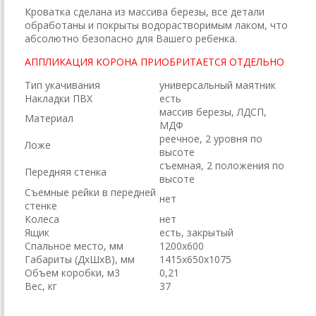
Кроватка сделана из массива березы, все детали
обработаны и покрыты водорастворимым лаком, что
абсолютно безопасно для Вашего ребенка.
АППЛИКАЦИЯ КОРОНА ПРИОБРИТАЕТСЯ ОТДЕЛЬНО
Тип укачивания
универсальный маятник
Накладки ПВХ
есть
массив березы, ЛДСП,
Материал
МДФ
реечное, 2 уровня по
Ложе
высоте
съемная, 2 положения по
Передняя стенка
высоте
Съемные рейки в передней
нет
стенке
Колеса
нет
Ящик
есть, закрытый
Спальное место, мм
1200х600
Габариты (ДхШхВ), мм
1415х650х1075
Объем коробки, м3
0,21
Вес, кг
37