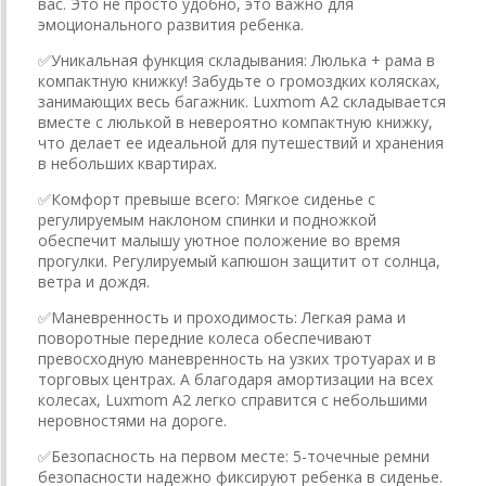
вас. Это не просто удобно, это важно для
эмоционального развития ребенка.
✅️Уникальная функция складывания: Люлька + рама в
компактную книжку! Забудьте о громоздких колясках,
занимающих весь багажник. Luxmom A2 складывается
вместе с люлькой в невероятно компактную книжку,
что делает ее идеальной для путешествий и хранения
в небольших квартирах.
✅️Комфорт превыше всего: Мягкое сиденье с
регулируемым наклоном спинки и подножкой
обеспечит малышу уютное положение во время
прогулки. Регулируемый капюшон защитит от солнца,
ветра и дождя.
✅️Маневренность и проходимость: Легкая рама и
поворотные передние колеса обеспечивают
превосходную маневренность на узких тротуарах и в
торговых центрах. А благодаря амортизации на всех
колесах, Luxmom A2 легко справится с небольшими
неровностями на дороге.
✅️Безопасность на первом месте: 5-точечные ремни
безопасности надежно фиксируют ребенка в сиденье.