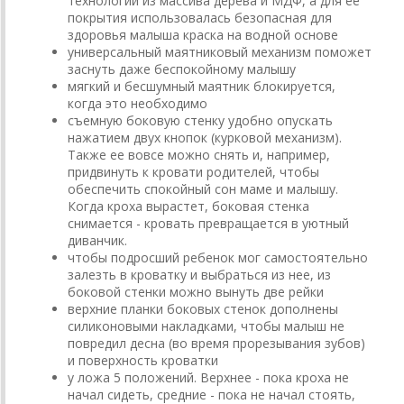
технологии из массива дерева и МДФ, а для ее
покрытия использовалась безопасная для
здоровья малыша краска на водной основе
универсальный маятниковый механизм поможет
заснуть даже беспокойному малышу
мягкий и бесшумный маятник блокируется,
когда это необходимо
съемную боковую стенку удобно опускать
нажатием двух кнопок (курковой механизм).
Также ее вовсе можно снять и, например,
придвинуть к кровати родителей, чтобы
обеспечить спокойный сон маме и малышу.
Когда кроха вырастет, боковая стенка
снимается - кровать превращается в уютный
диванчик.
чтобы подросший ребенок мог самостоятельно
залезть в кроватку и выбраться из нее, из
боковой стенки можно вынуть две рейки
верхние планки боковых стенок дополнены
силиконовыми накладками, чтобы малыш не
повредил десна (во время прорезывания зубов)
и поверхность кроватки
у ложа 5 положений. Верхнее - пока кроха не
начал сидеть, средние - пока не начал стоять,