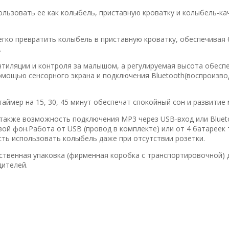
ьзовать ее как колыбель, приставную кроватку и колыбель-кач
гко превратить колыбель в приставную кроватку, обеспечивая 
.
нтиляции и контроля за малышом, а регулируемая высота обесп
омощью сенсорного экрана и подключения Bluetooth(воспроизво
таймер на 15, 30, 45 минут обеспечат спокойный сон и развитие
 также возможность подключения MP3 через USB-вход или Bluet
ой фон.Работа от USB (провод в комплекте) или от 4 батареек 
ть использовать колыбель даже при отсутствии розетки.
ественная упаковка (фирменная коробка с транспортировочной) 
ителей.