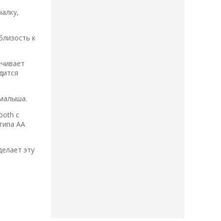
алку,
близость к
ечивает
дится
 малыша.
ooth с
типа АА
делает эту