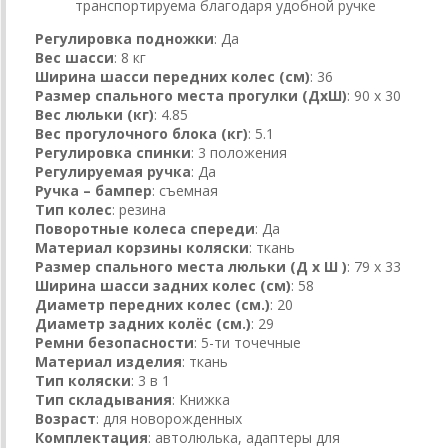
транспортируема благодаря удобной ручке
Регулировка подножки
: Да
Вес шасси
: 8 кг
Ширина шасси передних колес (см)
: 36
Размер спального места прогулки (ДхШ)
: 90 x 30
Вес люльки (кг)
: 4.85
Вес прогулочного блока (кг)
: 5.1
Регулировка спинки
: 3 положения
Регулируемая ручка
: Да
Ручка – бампер
: съемная
Тип колес
: резина
Поворотные колеса спереди
: Да
Материал корзины коляски
: ткань
Размер спального места люльки (Д x Ш )
: 79 x 33
Ширина шасси задних колес (см)
: 58
Диаметр передних колес (см.)
: 20
Диаметр задних колёс (см.)
: 29
Ремни безопасности
: 5-ти точечные
Материал изделия
: ткань
Тип коляски
: 3 в 1
Тип складывания
: Книжка
Возраст
: для новорожденных
Комплектация
: автолюлька, адаптеры для