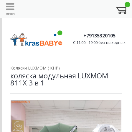
+79135320105
C 11:00 - 19:00 без выходных
Коляски LUXMOM ( КНР)
коляска модульная LUXMOM
811X 3 в 1