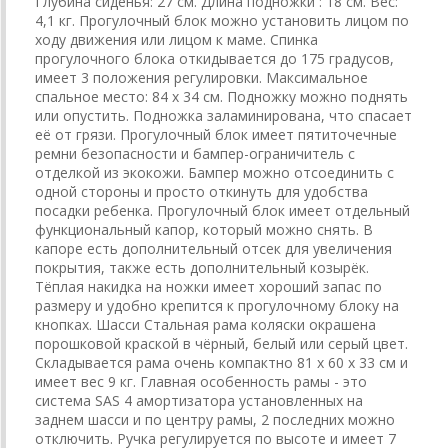
Глубина сиденья: 27 см. Длина подножки : 18 см. Вес:
4,1 кг. Прогулочный блок можно установить лицом по
ходу движения или лицом к маме. Спинка
прогулочного блока откидывается до 175 градусов,
имеет 3 положения регулировки. Максимальное
спальное место: 84 х 34 см. Подножку можно поднять
или опустить. Подножка заламинирована, что спасает
её от грязи. Прогулочный блок имеет пятиточечные
ремни безопасности и бампер-ограничитель с
отделкой из экокожи. Бампер можно отсоединить с
одной стороны и просто откинуть для удобства
посадки ребенка. Прогулочный блок имеет отдельный
функциональный капор, который можно снять. В
капоре есть дополнительный отсек для увеличения
покрытия, также есть дополнительный козырёк.
Тёплая накидка на ножки имеет хороший запас по
размеру и удобно крепится к прогулочному блоку на
кнопках. Шасси Стальная рама коляски окрашена
порошковой краской в чёрный, белый или серый цвет.
Складывается рама очень компактно 81 х 60 х 33 см и
имеет вес 9 кг. Главная особенность рамы - это
система SAS 4 амортизатора установленных на
заднем шасси и по центру рамы, 2 последних можно
отключить. Ручка регулируется по высоте и имеет 7