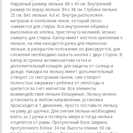
Наружный размер люльки: 88 х 43 см. Внутренний
размер по верху люльки: 84 х 38 см. Глубина люльки:
25 см. Вес люльки: 4,6 кг. Внутри расположен
матрасик в хлопковом чехле, который легко
снимается для стирки. Вся внутренняя обшивка
выполнена из хлопка, пристёгнута молнией, можно
снимать для стирки. Капор имеет жёсткое крепление к
люльке, на нём находится ручка для переноски
люльки, в раскрытом положении он фиксируется, для
сложения необходимо нажать кнопки с двух сторон. В
капор встроена антимоскитная сетка и
дополнительный козырёк для защиты от солнца и
дождя. Накидка на люльку имеет дополнительный
отворот со смотровым окном, сам отворот
полностью закрывает ребенка от непогоды и
крепится за счёт магнитов. Все элементы
взаимодействия люльки безшумные. Люльку можно
установить в любом направлении, установка
происходит в 1 движение, просто поставьте люльку
на раму до щелчка. Для снятия люльки необходимо
взять за 2 ручки и потянуть вверх и тогда люлька
отцепится от рамы. Прогулочный блок Ширина
прогулочного блока: 34 см. Высота спинки: 50 см.