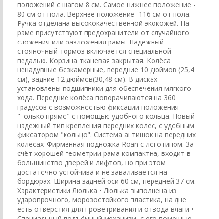
положений с шагом 8 см. Самое нижнее положение -
80 см от пола. Верхнее положение -116 см от пола.
Ручка отделана высококачественной экокожей. На
раме присутствуют предохранители от случайного
сложения или разложения рамы. Надежный
стояночный тормоз включается специальной
педалью. Корзина тканевая закрытая. Колёса
ненадувные безкамерные, передние 10 дюймов (25,4
см), задние 12 дюймов(30,48 см). В дисках
установлены подшипники для обеспечения мягкого
хода. Передние колёса поворачиваются на 360
градусов с возможностью фиксации положения
"только прямо" с помощью удобного кольца. Новый
надежный тип крепления передних колес, с удобным
фиксатором "кольцо". Система антишок на передних
колёсах. Фирменная подножка Roan с логотипом. За
счёт хорошей геометрии рама компактна, входит в
большинство дверей и лифтов, но при этом
достаточно устойчива и не заваливается на
бордюрах. Ширина задней оси 60 см, передней 37 см.
Характеристики Люлька • Люлька выполнена из
ударопрочного, морозостойкого пластика, на дне
есть отверстия для проветривания и отвода влаги •
Специальный подъёмный механизм, с его помощью