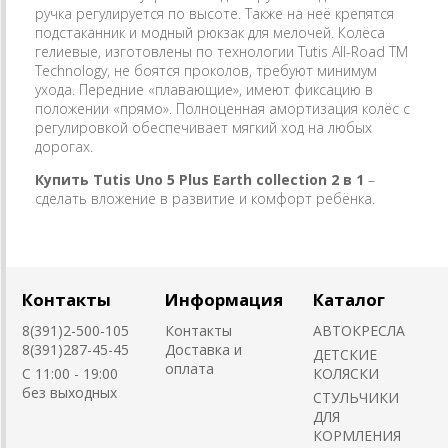
ручка регулируется по высоте. Также на неё крепятся
подстаканник и модный рюкзак для мелочей. Колёса
гелиевые, изготовлены по технологии
Tutis All-Road TM
Technology,
не боятся проколов, требуют минимум
ухода. Передние «плавающие», имеют фиксацию в
положении «прямо». Полноценная амортизация колёс с
регулировкой обеспечивает мягкий ход на любых
дорогах.
Купить
Tutis
Uno
5
Plus
Earth collection
2 в 1
–
сделать вложение в развитие и комфорт ребёнка.
Контакты
Информация
Каталог
8(391)2-500-105
Контакты
АВТОКРЕСЛА
8(391)287-45-45
Доставка и
ДЕТСКИЕ
оплата
C 11:00 - 19:00
КОЛЯСКИ
без выходных
CТУЛЬЧИКИ
ДЛЯ
КОРМЛЕНИЯ