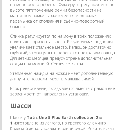
по мере роста ребёнка. Фиксируют регулируемые по
высоте пятиточечные ремни безопасности на
магнитном замке. Также имеется межножная
перемычка от сползания и съёмно-поворотный
бампер.
Спинка регулируется по наклону в трёх положениях
вплоть до горизонтального. Регулируемая подножка
увеличивает спальное место. Капюшон достаточно
глубокий, чтобы укрыть ребёнка от ветра или солнца.
Для летних месяцев предусмотрена дополнительная
секция под молнией. Секция сетчатая.
Утепленная накидка на ножки имеет дополнительную
длину, что позволит укрыть малыша зимой.
Блок реверсивный, складывается вместе с рамой вне
зависимости от направления установки.
Шасси
Шасси у
Tutis Uno 5 Plus
Earth collection
2 в
1
изготовлено из лёгкого, но крепкого алюминия.
Коляской легко управлять одной рукой. Родительская