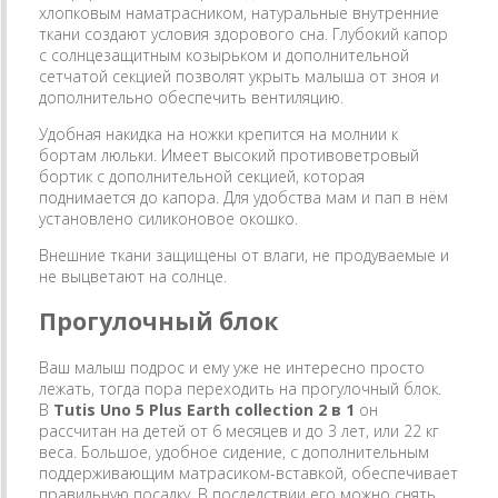
хлопковым наматрасником, натуральные внутренние
ткани создают условия здорового сна. Глубокий капор
с солнцезащитным козырьком и дополнительной
сетчатой секцией позволят укрыть малыша от зноя и
дополнительно обеспечить вентиляцию.
Удобная накидка на ножки крепится на молнии к
бортам люльки. Имеет высокий противоветровый
бортик с дополнительной секцией, которая
поднимается до капора. Для удобства мам и пап в нём
установлено силиконовое окошко.
Внешние ткани защищены от влаги, не продуваемые и
не выцветают на солнце.
Прогулочный блок
Ваш малыш подрос и ему уже не интересно просто
лежать, тогда пора переходить на прогулочный блок.
В
Tutis Uno 5 Plus
Earth collection
2 в 1
он
рассчитан на детей от 6 месяцев и до 3 лет, или 22 кг
веса. Большое, удобное сидение, с дополнительным
поддерживающим матрасиком-вставкой, обеспечивает
правильную посадку. В последствии его можно снять,