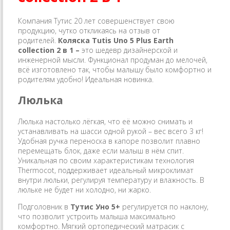
Компания Тутис 20 лет совершенствует свою
продукцию, чутко откликаясь на отзыв от
родителей.
Коляска
Tutis Uno 5 Plus
Earth
collection
2 в 1 –
это шедевр дизайнерской и
инженерной мысли. Функционал продуман до мелочей,
всё изготовлено так, чтобы малышу было комфортно и
родителям удобно! Идеальная новинка.
Люлька
Люлька настолько лёгкая, что её можно снимать и
устанавливать на шасси одной рукой – вес всего 3 кг!
Удобная ручка переноска в капоре позволит плавно
перемещать блок, даже если малыш в нём спит.
Уникальная по своим характеристикам технология
Thermocot, поддерживает идеальный микроклимат
внутри люльки, регулируя температуру и влажность. В
люльке не будет ни холодно, ни жарко.
Подголовник в
Тутис Уно 5+
регулируется по наклону,
что позволит устроить малыша максимально
комфортно. Мягкий ортопедический матрасик с