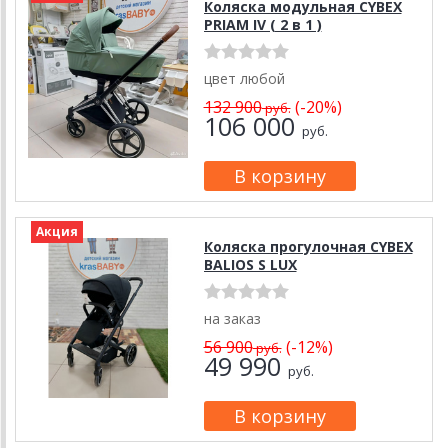
Коляска модульная CYBEX
PRIAM IV ( 2 в 1 )
цвет любой
132 900
(-20%)
руб.
106 000
руб.
Акция
Коляска прогулочная CYBEX
BALIOS S LUX
на заказ
56 900
(-12%)
руб.
49 990
руб.