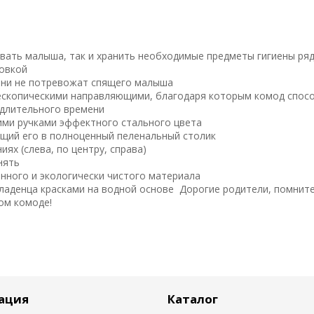
вать малыша, так и хранить необходимые предметы гигиены ря
ровкой
они не потревожат спящего малыша
ескопическими направляющими, благодаря которым комод спос
 длительного времени
ми ручками эффектного стального цвета
ющий его в полноценный пеленальный столик
ях (слева, по центру, справа)
снять
нного и экологически чистого материала
аденца красками на водной основе Дорогие родители, помните
ом комоде!
ация
Каталог