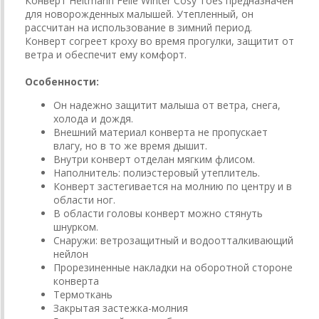
Конверт Heitmann Felle Winter Cosy Toes предназначен
для новорожденных малышей. Утепленный, он
рассчитан на использование в зимний период.
Конверт согреет кроху во время прогулки, защитит от
ветра и обеспечит ему комфорт.
Особенности:
Он надежно защитит малыша от ветра, снега,
холода и дождя.
Внешний материал конверта не пропускает
влагу, но в то же время дышит.
Внутри конверт отделан мягким флисом.
Наполнитель: полиэстеровый утеплитель.
Конверт застегивается на молнию по центру и в
области ног.
В области головы конверт можно стянуть
шнурком.
Снаружи: ветрозащитный и водоотталкивающий
нейлон
Прорезиненные накладки на оборотной стороне
конверта
Термоткань
Закрытая застежка-молния